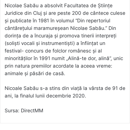
Nicolae Sabău a absolvit Facultatea de Ştiinţe
Juridice din Cluj şi are peste 200 de cântece culese
şi publicate în 1981 în volumul “Din repertoriul
cântăreţului maramureşean Nicolae Sabău.” Din
dorinţa de a încuraja şi promova tinerii interpreţi
(solişti vocali şi instrumentişti) a înfiinţat un
festival- concurs de folclor românesc şi al
minorităţilor în 1991 numit „Alină-te dor, alină”, unic
prin natura premiilor acordate la aceea vreme:
animale şi păsări de casă.
Nicoale Sabău s-a stins din viață la vârsta de 91 de
ani, la finalul lunii decembrie 2020.
Sursa: DirectMM