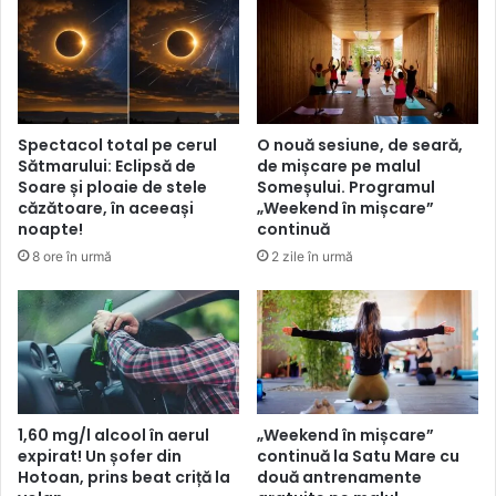
Spectacol total pe cerul
O nouă sesiune, de seară,
Sătmarului: Eclipsă de
de mișcare pe malul
Soare și ploaie de stele
Someșului. Programul
căzătoare, în aceeași
„Weekend în mișcare”
noapte!
continuă
8 ore în urmă
2 zile în urmă
1,60 mg/l alcool în aerul
„Weekend în mișcare”
expirat! Un șofer din
continuă la Satu Mare cu
Hotoan, prins beat criță la
două antrenamente