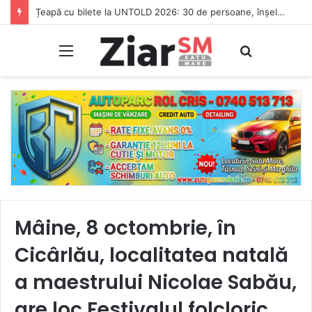
Țeapă cu bilete la UNTOLD 2026: 30 de persoane, înșelate de un individ care le-a luat banii și nu le-a dat biletele
Meniu
Caută
Mâine, 8 octombrie, în
Cicârlău, localitatea natală
a maestrului Nicolae Sabău,
are loc Festivalul folcloric