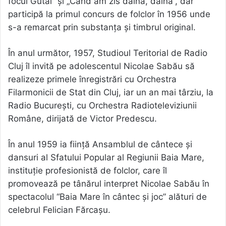
focul Gutâi” şi „Când am zis daina, daina”, dar
participă la primul concurs de folclor în 1956 unde
s-a remarcat prin substanța și timbrul original.
În anul următor, 1957, Studioul Teritorial de Radio
Cluj îl invită pe adolescentul Nicolae Sabău să
realizeze primele înregistrări cu Orchestra
Filarmonicii de Stat din Cluj, iar un an mai târziu, la
Radio București, cu Orchestra Radioteleviziunii
Române, dirijată de Victor Predescu.
În anul 1959 ia ființă Ansamblul de cântece și
dansuri al Sfatului Popular al Regiunii Baia Mare,
instituție profesionistă de folclor, care îl
promovează pe tânărul interpret Nicolae Sabău în
spectacolul “Baia Mare în cântec și joc” alături de
celebrul Felician Fărcașu.