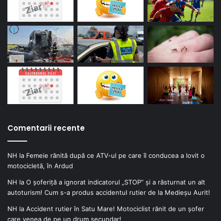
Comentarii recente
NH
la
Femeie rănită după ce ATV-ul pe care îl conducea a lovit o
motocicletă, în Ardud
NH
la
O șoferiță a ignorat indicatorul „STOP” și a răsturnat un alt
autoturism! Cum s-a produs accidentul rutier de la Medieșu Aurit!
NH
la
Accident rutier în Satu Mare! Motociclist rănit de un șofer
care venea de pe un drum secundar!