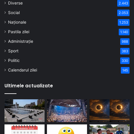
Diverse
2.443
Social
2.053
Naționale
1.253
Pastila zilei
1.140
Administrație
988
Sport
383
Politic
330
Calendarul zilei
145
Ultimele actualizate