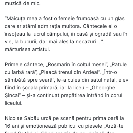
muzică de mic.
“Măicuța mea a fost o femeie frumoasă cu un glas
care ar stârni admirația multora. Cântecele ei o
însoțeau la lucrul câmpului, în casă și ogradă sau în
vie, la bucurii, dar mai ales la necazuri …”,
mărturisea artistul.
Primele cântece, „Rosmarin în colțul mesei”, „Ratule
cu iarbă rară”, „Pleacă trenul din Ardeal”, „Într-o
sâmbătă spre seară”, le-a cules din satul natal, elev
fiind în școala primară, iar la liceu – „Gheorghe
Șincai” – și-a continuat pregătirea intrând în corul
liceului.
Nicolae Sabău urcă pe scenă pentru prima oară la
16 ani şi emoţionează publicul cu piesele „Arză-te