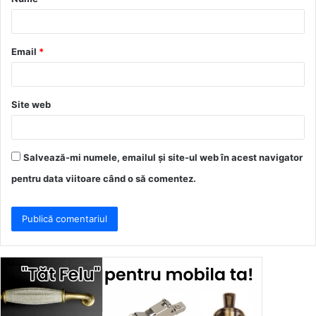
r
i
u
Email
*
*
Site web
Salvează-mi numele, emailul și site-ul web în acest navigator
pentru data viitoare când o să comentez.