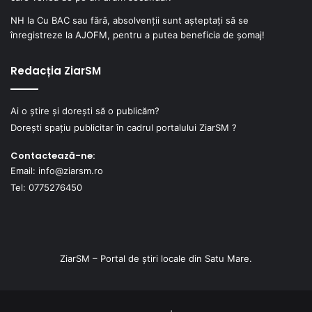
NH
la
Cu BAC sau fără, absolvenții sunt așteptați să se
înregistreze la AJOFM, pentru a putea beneficia de șomaj!
Redacția ZiarSM
Ai o știre și dorești să o publicăm?
Dorești spațiu publicitar în cadrul portalului ZiarSM ?
Contactează-ne:
Email: info@ziarsm.ro
Tel: 0775276450
ZiarSM – Portal de știri locale din Satu Mare.