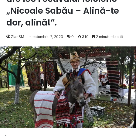
„Nicoale Sabău – Alină-te
dor, alină!”.
Ziar SM
octombrie 7, 2023
0
310
2 minute de citit