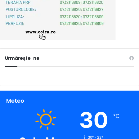
Urmărește-ne
Meteo
30
℃
30º - 22º