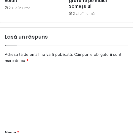
volan
gratuite pe malul
Someșului
2 zile în urmă
2 zile în urmă
Lasă un răspuns
Adresa ta de email nu va fi publicată.
Câmpurile obligatorii sunt
marcate cu
*
C
o
m
e
n
t
a
Nume
*