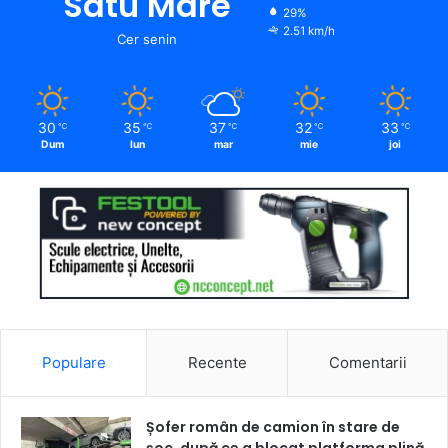
Satu Mare
29%
2.51 km/h
Cer senin
30
35
37
32
33
℃
℃
℃
℃
℃
Dum
lun
mar
mie
joi
Populare
Recente
Comentarii
Șofer român de camion în stare de