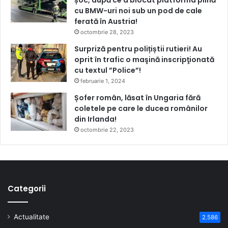
șoc, după ce a blocat platforma plină
cu BMW-uri noi sub un pod de cale
ferată în Austria!
octombrie 28, 2023
Surpriză pentru polițiștii rutieri! Au
oprit în trafic o maşină inscripţionată
cu textul ”Police”!
februarie 1, 2024
Șofer român, lăsat în Ungaria fără
coletele pe care le ducea românilor
din Irlanda!
octombrie 22, 2023
Categorii
Actualitate
2.586